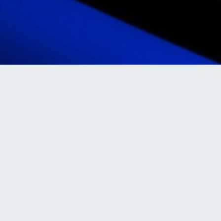
Отл
Другое оборудование
Отладч
Отладчик СИБ-1
Все товары