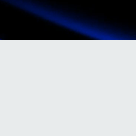
адчик СИБ-1
ик СИБ-1