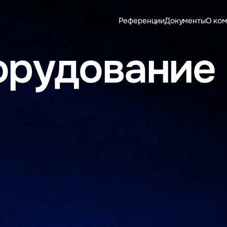
Референции
Документы
О ко
орудование