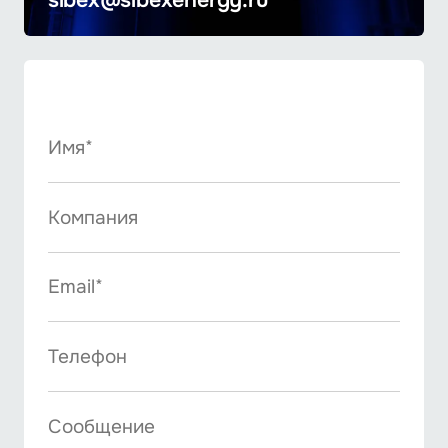
sibex@sibexenergy.ru