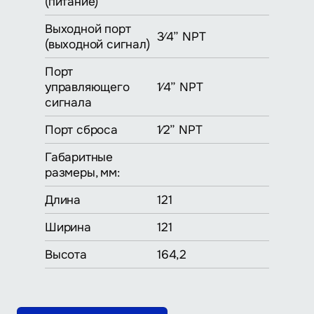
(питание)
Выходной порт
3⁄4” NPT
(выходной сигнал)
Порт
управляющего
1⁄4” NPT
сигнала
Порт сброса
1⁄2” NPT
Габаритные
размеры, мм:
Длина
121
Ширина
121
Высота
164,2